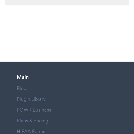
Main
Blog
Plugin Library
POWR Business
Plans & Pricing
HIPAA Forms