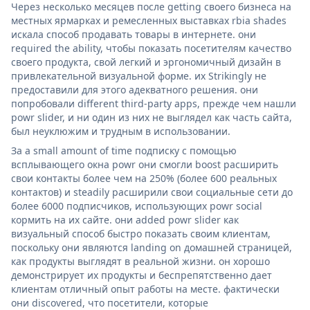
Через несколько месяцев после getting своего бизнеса на
местных ярмарках и ремесленных выставках rbia shades
искала способ продавать товары в интернете. они
required the ability, чтобы показать посетителям качество
своего продукта, свой легкий и эргономичный дизайн в
привлекательной визуальной форме. их Strikingly не
предоставили для этого адекватного решения. они
попробовали different third-party apps, прежде чем нашли
powr slider, и ни один из них не выглядел как часть сайта,
был неуклюжим и трудным в использовании.
За a small amount of time подписку с помощью
всплывающего окна powr они смогли boost расширить
свои контакты более чем на 250% (более 600 реальных
контактов) и steadily расширили свои социальные сети до
более 6000 подписчиков, использующих powr social
кормить на их сайте. они added powr slider как
визуальный способ быстро показать своим клиентам,
поскольку они являются landing on домашней страницей,
как продукты выглядят в реальной жизни. он хорошо
демонстрирует их продукты и беспрепятственно дает
клиентам отличный опыт работы на месте. фактически
они discovered, что посетители, которые