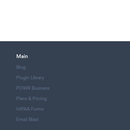
Main
Blog
Plugin Library
POWR Business
Plans & Pricing
HIPAA Forms
Email Blast