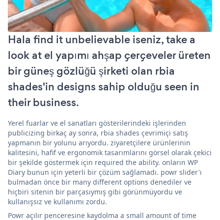
Hala find it unbelievable iseniz, take a
look at el yapımı ahşap çerçeveler üreten
bir güneş gözlüğü şirketi olan rbia
shades'in designs sahip olduğu seen in
their business.
Yerel fuarlar ve el sanatları gösterilerindeki işlerinden
publicizing birkaç ay sonra, rbia shades çevrimiçi satış
yapmanın bir yolunu arıyordu. ziyaretçilere ürünlerinin
kalitesini, hafif ve ergonomik tasarımlarını görsel olarak çekici
bir şekilde göstermek için required the ability. onların WP
Diary bunun için yeterli bir çözüm sağlamadı. powr slider'ı
bulmadan önce bir many different options denediler ve
hiçbiri sitenin bir parçasıymış gibi görünmüyordu ve
kullanışsız ve kullanımı zordu.
Powr açılır penceresine kaydolma a small amount of time