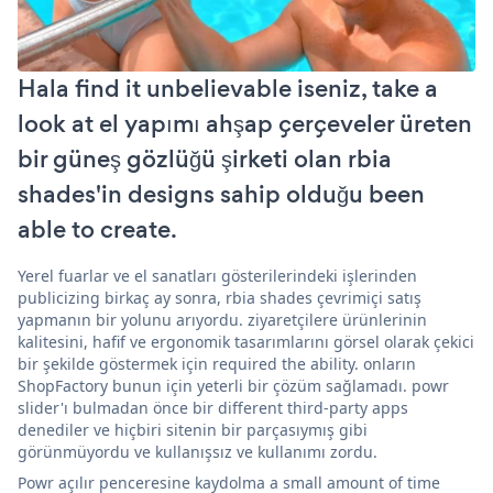
Hala find it unbelievable iseniz, take a
look at el yapımı ahşap çerçeveler üreten
bir güneş gözlüğü şirketi olan rbia
shades'in designs sahip olduğu been
able to create.
Yerel fuarlar ve el sanatları gösterilerindeki işlerinden
publicizing birkaç ay sonra, rbia shades çevrimiçi satış
yapmanın bir yolunu arıyordu. ziyaretçilere ürünlerinin
kalitesini, hafif ve ergonomik tasarımlarını görsel olarak çekici
bir şekilde göstermek için required the ability. onların
ShopFactory bunun için yeterli bir çözüm sağlamadı. powr
slider'ı bulmadan önce bir different third-party apps
denediler ve hiçbiri sitenin bir parçasıymış gibi
görünmüyordu ve kullanışsız ve kullanımı zordu.
Powr açılır penceresine kaydolma a small amount of time