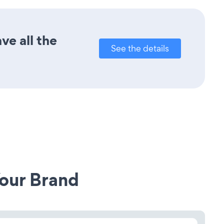
ve all the
See the details
our Brand