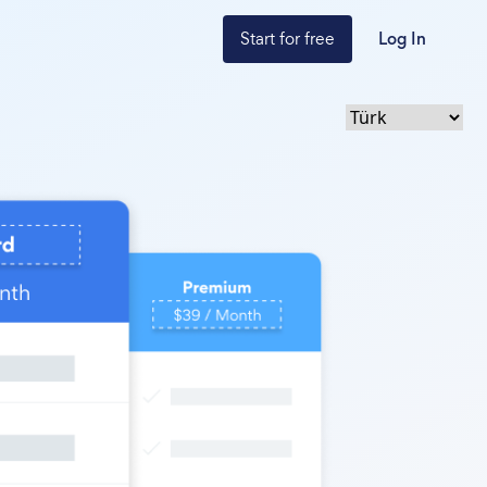
Start for free
Log In