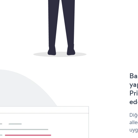
Ba
ya
Pr
ede
Diğ
all
uyg