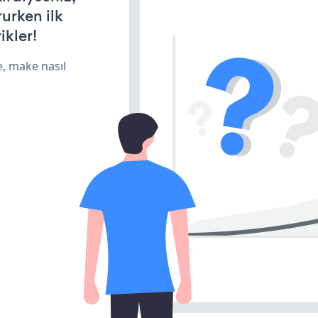
rurken ilk
ikler!
e, make nasıl