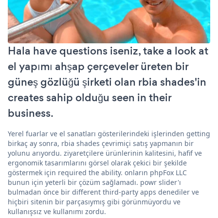
Hala have questions iseniz, take a look at
el yapımı ahşap çerçeveler üreten bir
güneş gözlüğü şirketi olan rbia shades'in
creates sahip olduğu seen in their
business.
Yerel fuarlar ve el sanatları gösterilerindeki işlerinden getting
birkaç ay sonra, rbia shades çevrimiçi satış yapmanın bir
yolunu arıyordu. ziyaretçilere ürünlerinin kalitesini, hafif ve
ergonomik tasarımlarını görsel olarak çekici bir şekilde
göstermek için required the ability. onların phpFox LLC
bunun için yeterli bir çözüm sağlamadı. powr slider'ı
bulmadan önce bir different third-party apps denediler ve
hiçbiri sitenin bir parçasıymış gibi görünmüyordu ve
kullanışsız ve kullanımı zordu.