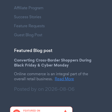
Affiliate Program
Success Stories
Feature Requests
Guest Blog Post
Featured Blog post
Converting Cross-Border Shoppers During
Black Friday & Cyber Monday
Online commerce is an integral part of the
overall retail business.
Read More
Posted by on
2026-08-06