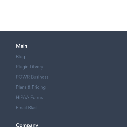
Main
Blog
Plugin Library
POWR Business
Plans & Pricing
HIPAA Forms
Email Blast
Company