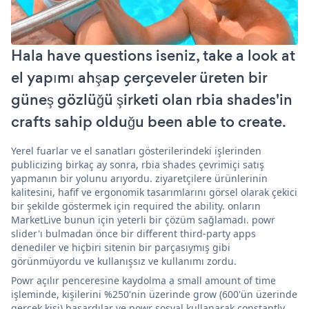
Hala have questions iseniz, take a look at
el yapımı ahşap çerçeveler üreten bir
güneş gözlüğü şirketi olan rbia shades'in
crafts sahip olduğu been able to create.
Yerel fuarlar ve el sanatları gösterilerindeki işlerinden
publicizing birkaç ay sonra, rbia shades çevrimiçi satış
yapmanın bir yolunu arıyordu. ziyaretçilere ürünlerinin
kalitesini, hafif ve ergonomik tasarımlarını görsel olarak çekici
bir şekilde göstermek için required the ability. onların
MarketLive bunun için yeterli bir çözüm sağlamadı. powr
slider'ı bulmadan önce bir different third-party apps
denediler ve hiçbiri sitenin bir parçasıymış gibi
görünmüyordu ve kullanışsız ve kullanımı zordu.
Powr açılır penceresine kaydolma a small amount of time
işleminde, kişilerini %250'nin üzerinde grow (600'ün üzerinde
gerçek kişi) başardılar ve powr sosyal kullanarak constantly