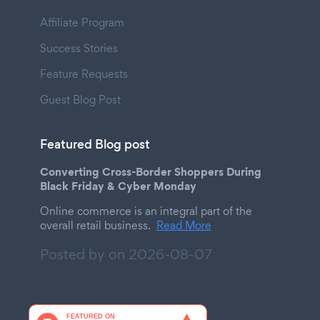
Affiliate Program
Success Stories
Feature Requests
Guest Blog Post
Featured Blog post
Converting Cross-Border Shoppers During
Black Friday & Cyber Monday
Online commerce is an integral part of the
overall retail business.
Read More
Posted by on
2026-08-07