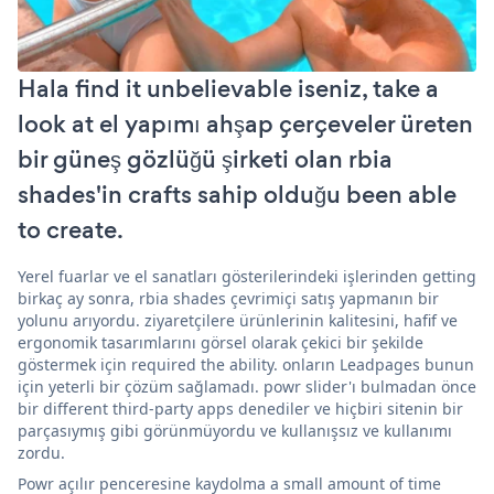
Hala find it unbelievable iseniz, take a
look at el yapımı ahşap çerçeveler üreten
bir güneş gözlüğü şirketi olan rbia
shades'in crafts sahip olduğu been able
to create.
Yerel fuarlar ve el sanatları gösterilerindeki işlerinden getting
birkaç ay sonra, rbia shades çevrimiçi satış yapmanın bir
yolunu arıyordu. ziyaretçilere ürünlerinin kalitesini, hafif ve
ergonomik tasarımlarını görsel olarak çekici bir şekilde
göstermek için required the ability. onların Leadpages bunun
için yeterli bir çözüm sağlamadı. powr slider'ı bulmadan önce
bir different third-party apps denediler ve hiçbiri sitenin bir
parçasıymış gibi görünmüyordu ve kullanışsız ve kullanımı
zordu.
Powr açılır penceresine kaydolma a small amount of time