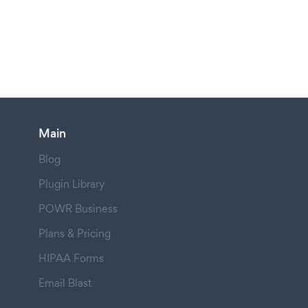
Main
Blog
Plugin Library
POWR Business
Plans & Pricing
HIPAA Forms
Email Blast