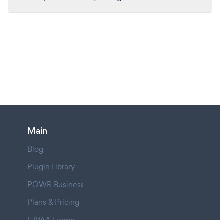
Main
Blog
Plugin Library
POWR Business
Plans & Pricing
HIPAA Forms