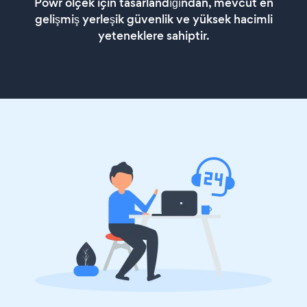
Powr ölçek için tasarlandığından, mevcut en
gelişmiş yerleşik güvenlik ve yüksek hacimli
yeteneklere sahiptir.