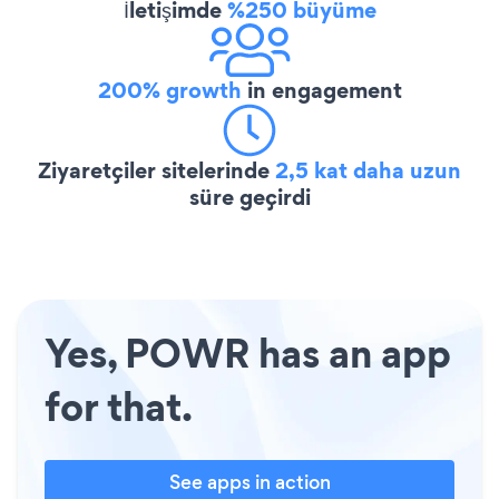
İletişimde
%250 büyüme
200% growth
in engagement
Ziyaretçiler sitelerinde
2,5 kat daha uzun
süre geçirdi
Yes, POWR has an app
for that.
See apps in action