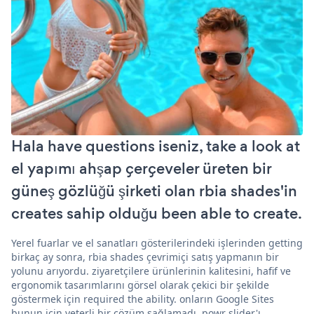
Hala have questions iseniz, take a look at
el yapımı ahşap çerçeveler üreten bir
güneş gözlüğü şirketi olan rbia shades'in
creates sahip olduğu been able to create.
Yerel fuarlar ve el sanatları gösterilerindeki işlerinden getting
birkaç ay sonra, rbia shades çevrimiçi satış yapmanın bir
yolunu arıyordu. ziyaretçilere ürünlerinin kalitesini, hafif ve
ergonomik tasarımlarını görsel olarak çekici bir şekilde
göstermek için required the ability. onların Google Sites
bunun için yeterli bir çözüm sağlamadı. powr slider'ı