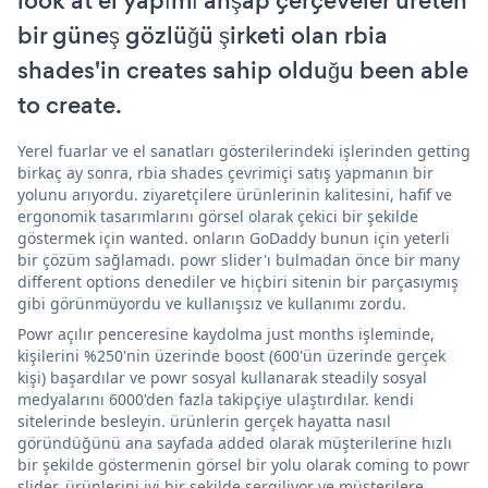
look at el yapımı ahşap çerçeveler üreten
bir güneş gözlüğü şirketi olan rbia
shades'in creates sahip olduğu been able
to create.
Yerel fuarlar ve el sanatları gösterilerindeki işlerinden getting
birkaç ay sonra, rbia shades çevrimiçi satış yapmanın bir
yolunu arıyordu. ziyaretçilere ürünlerinin kalitesini, hafif ve
ergonomik tasarımlarını görsel olarak çekici bir şekilde
göstermek için wanted. onların GoDaddy bunun için yeterli
bir çözüm sağlamadı. powr slider'ı bulmadan önce bir many
different options denediler ve hiçbiri sitenin bir parçasıymış
gibi görünmüyordu ve kullanışsız ve kullanımı zordu.
Powr açılır penceresine kaydolma just months işleminde,
kişilerini %250'nin üzerinde boost (600'ün üzerinde gerçek
kişi) başardılar ve powr sosyal kullanarak steadily sosyal
medyalarını 6000'den fazla takipçiye ulaştırdılar. kendi
sitelerinde besleyin. ürünlerin gerçek hayatta nasıl
göründüğünü ana sayfada added olarak müşterilerine hızlı
bir şekilde göstermenin görsel bir yolu olarak coming to powr
slider. ürünlerini iyi bir şekilde sergiliyor ve müşterilere