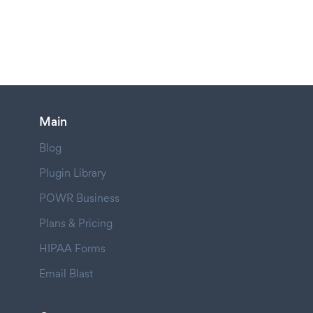
Main
Blog
Plugin Library
POWR Business
Plans & Pricing
HIPAA Forms
Email Blast