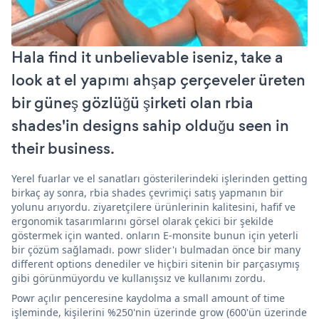
Hala find it unbelievable iseniz, take a
look at el yapımı ahşap çerçeveler üreten
bir güneş gözlüğü şirketi olan rbia
shades'in designs sahip olduğu seen in
their business.
Yerel fuarlar ve el sanatları gösterilerindeki işlerinden getting
birkaç ay sonra, rbia shades çevrimiçi satış yapmanın bir
yolunu arıyordu. ziyaretçilere ürünlerinin kalitesini, hafif ve
ergonomik tasarımlarını görsel olarak çekici bir şekilde
göstermek için wanted. onların E-monsite bunun için yeterli
bir çözüm sağlamadı. powr slider'ı bulmadan önce bir many
different options denediler ve hiçbiri sitenin bir parçasıymış
gibi görünmüyordu ve kullanışsız ve kullanımı zordu.
Powr açılır penceresine kaydolma a small amount of time
işleminde, kişilerini %250'nin üzerinde grow (600'ün üzerinde