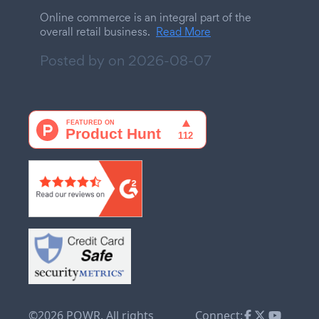
Online commerce is an integral part of the
overall retail business.
Read More
Posted by on
2026-08-07
©2026 POWR. All rights
Connect: