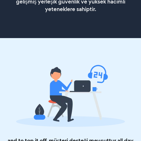
gelişmiş yerleşik güvenlik ve yüksek hacimli
yeteneklere sahiptir.
and to top it off, müşteri desteği mevcuttur all day