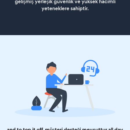
gelişmiş yerleşik güvenlik ve yüksek hacimli
yeteneklere sahiptir.
and to top it off, müşteri desteği mevcuttur all day