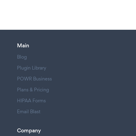
Main
Blog
Plugin Library
POWR Business
Plans & Pricing
HIPAA Forms
Email Blast
Company