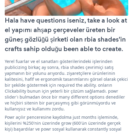
Hala have questions iseniz, take a look at
el yapımı ahşap çerçeveler üreten bir
güneş gözlüğü şirketi olan rbia shades'in
crafts sahip olduğu been able to create.
Yerel fuarlar ve el sanatları gösterilerindeki işlerinden
publicizing birkaç ay sonra, rbia shades çevrimiçi satış
yapmanın bir yolunu arıyordu. ziyaretçilere ürünlerinin
kalitesini, hafif ve ergonomik tasarımlarını görsel olarak çekici
bir şekilde göstermek için required the ability. onların
Clickability bunun için yeterli bir çözüm sağlamadı. powr
slider'ı bulmadan önce bir many different options denediler
ve hiçbiri sitenin bir parçasıymış gibi görünmüyordu ve
kullanışsız ve kullanımı zordu.
Powr açılır penceresine kaydolma just months işleminde,
kişilerini %250'nin üzerinde grow (600'ün üzerinde gerçek
kişi) başardılar ve powr sosyal kullanarak constantly sosyal