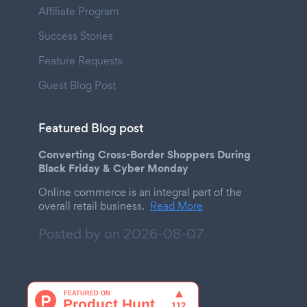
Affiliate Program
Success Stories
Feature Requests
Guest Blog Post
Featured Blog post
Converting Cross-Border Shoppers During
Black Friday & Cyber Monday
Online commerce is an integral part of the
overall retail business.
Read More
Posted by on
2026-08-07