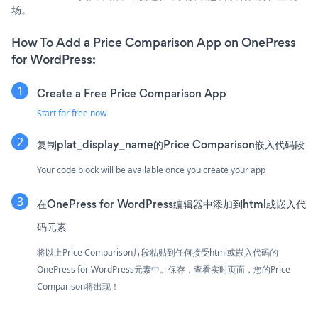
场。
How To Add a Price Comparison App on OnePress
for WordPress:
Create a Free Price Comparison App
Start for free now
复制plat_display_name的Price Comparison嵌入代码段
Your code block will be available once you create your app
在OnePress for WordPress编辑器中添加到html或嵌入代
码元素
将以上Price Comparison片段粘贴到任何接受html或嵌入代码的
OnePress for WordPress元素中。保存，查看实时页面，您的Price
Comparison将出现！