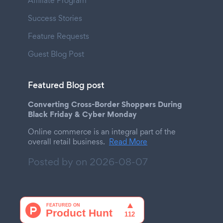
Affiliate Program
Success Stories
Feature Requests
Guest Blog Post
Featured Blog post
Converting Cross-Border Shoppers During
Black Friday & Cyber Monday
Online commerce is an integral part of the
overall retail business.
Read More
Posted by on
2026-08-07