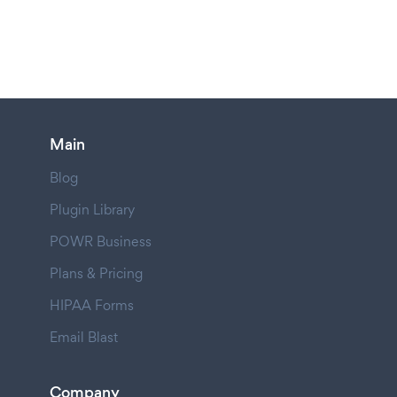
Main
Blog
Plugin Library
POWR Business
Plans & Pricing
HIPAA Forms
Email Blast
Company