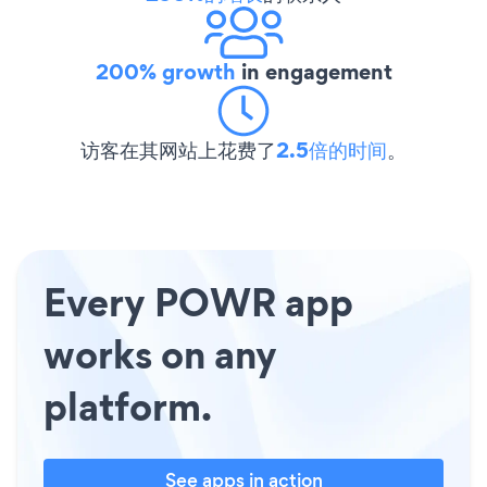
200% growth
in engagement
访客在其网站上花费了
2.5倍的时间
。
Every POWR app
works on any
platform.
See apps in action