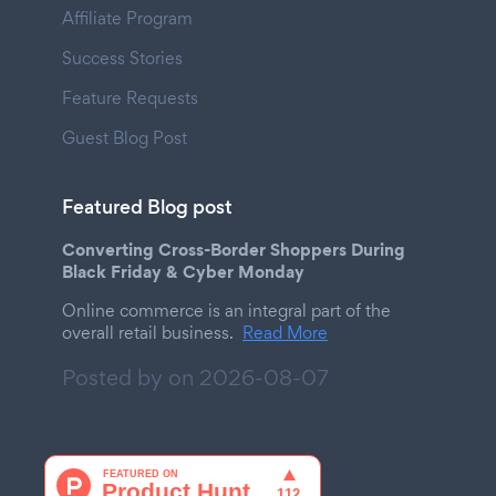
Affiliate Program
Success Stories
Feature Requests
Guest Blog Post
Featured Blog post
Converting Cross-Border Shoppers During
Black Friday & Cyber Monday
Online commerce is an integral part of the
overall retail business.
Read More
Posted by on
2026-08-07