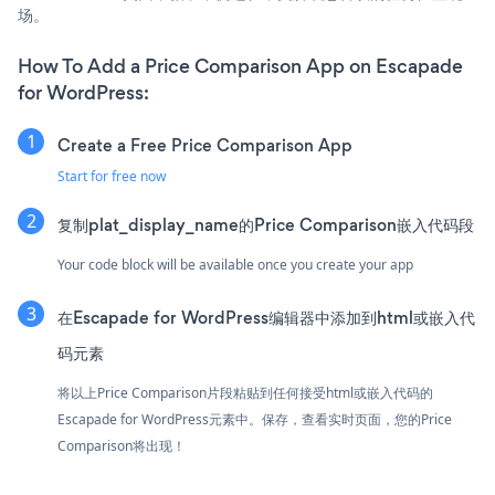
场。
How To Add a Price Comparison App on Escapade
for WordPress:
Create a Free Price Comparison App
Start for free now
复制plat_display_name的Price Comparison嵌入代码段
Your code block will be available once you create your app
在Escapade for WordPress编辑器中添加到html或嵌入代
码元素
将以上Price Comparison片段粘贴到任何接受html或嵌入代码的
Escapade for WordPress元素中。保存，查看实时页面，您的Price
Comparison将出现！