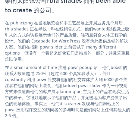
架的太阳镜公司rbia shades 拥有been able
to create 的公司。
在 publicizing 在当地展览会和手工艺品展上开展业务几个月后，
rbia shades 正在寻找一种在线销售方式。他们wanted以视觉上吸
引人的方式向访客展示他们的产品质量、轻巧且符合人体工程学的
设计。他们的 Escapade for WordPress 没有为此提供足够的解决
方案。他们在找到 powr slider 之前尝试了 many different
options，但没有一个看起来好像它们是站点的一部分，并且笨重且
难以使用。
在 a small amount of time 注册 powr popup 后，他们boost 的
联系人数量超过 250%（超过 600 个真实联系人），并且
constantly 利用 powr 社交将他们的社交媒体扩大到 6000 多个关
注者在他们的网站上喂食。他们added powr slider 作为一种视觉
方式来快速向他们的客户展示landing on 主页上的产品在现实生活
中的样子。它很好地展示了他们的产品，并无缝地为客户提供了出
色的现场体验。事实上，他们discovered发现与他们网站上的
powr 应用程序交互的访问者的参与时间是他们网站上任何其他人的
2.5 倍。