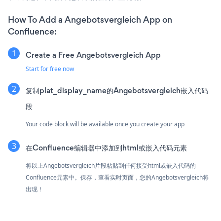
How To Add a Angebotsvergleich App on
Confluence:
Create a Free Angebotsvergleich App
Start for free now
复制plat_display_name的Angebotsvergleich嵌入代码
段
Your code block will be available once you create your app
在Confluence编辑器中添加到html或嵌入代码元素
将以上Angebotsvergleich片段粘贴到任何接受html或嵌入代码的
Confluence元素中。保存，查看实时页面，您的Angebotsvergleich将
出现！