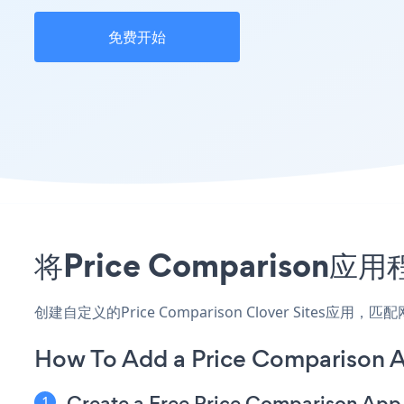
免费开始
将Price Comparison
创建自定义的Price Comparison Clover Sites
How To Add a Price Comparison A
Create a Free Price Comparison App