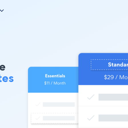
e
tes
s