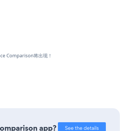
e Comparison将出现！
 Comparison app?
See the details