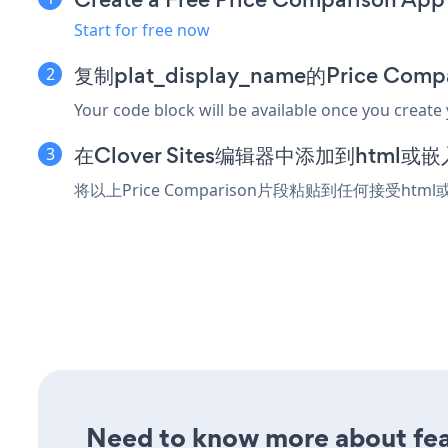
Start for free now
复制plat_display_name的Price Co
Your code block will be available once you create
在Clover Sites编辑器中添加到html
将以上Price Comparison片段粘贴到任何接受html
Need to know more about feat