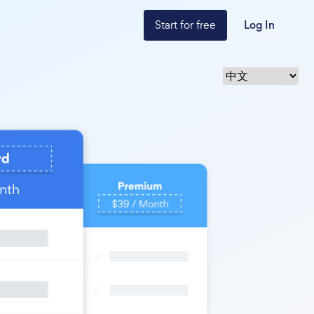
Start for free
Log In