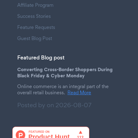
Affiliate Program
Success Stories
Feature Requests
Guest Blog Post
Featured Blog post
Converting Cross-Border Shoppers During
Black Friday & Cyber Monday
Online commerce is an integral part of the
overall retail business.
Read More
Posted by on
2026-08-07