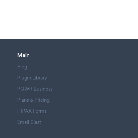
Main
Blog
Plugin Library
POWR Business
Plans & Pricing
HIPAA Forms
Email Blast