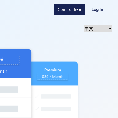
Start for free
Log In