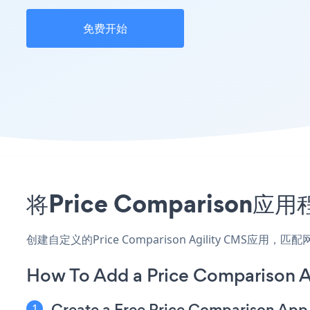
免费开始
将Price Comparison
创建自定义的Price Comparison Agility CMS
How To Add a Price Comparison A
Create a Free Price Comparison App