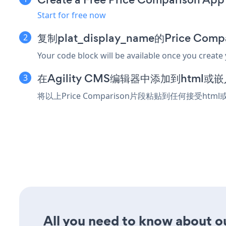
Start for free now
复制plat_display_name的Price Co
Your code block will be available once you create
在Agility CMS编辑器中添加到html
将以上Price Comparison片段粘贴到任何接受htm
All you need to know about ou