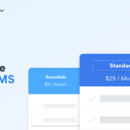
e
CMS