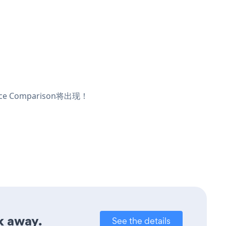
 Comparison将出现！
k away.
See the details