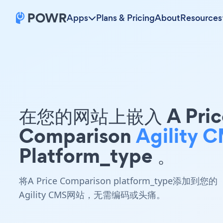
Apps
Plans & Pricing
About
Resources
在您的网站上嵌入 A Pric
Comparison
Agility 
Platform_type 。
将A Price Comparison platform_type添加到您的
Agility CMS网站，无需编码或头痛。