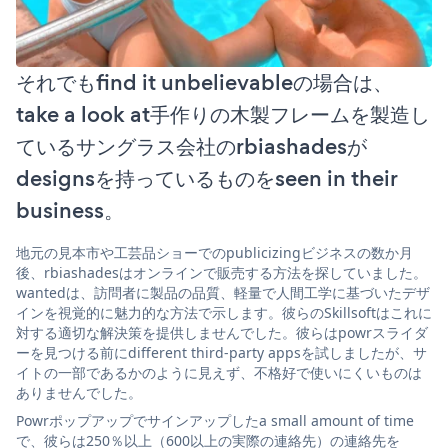
それでもfind it unbelievableの場合は、
take a look at手作りの木製フレームを製造し
ているサングラス会社のrbiashadesが
designsを持っているものをseen in their
business。
地元の見本市や工芸品ショーでのpublicizingビジネスの数か月
後、rbiashadesはオンラインで販売する方法を探していました。
wantedは、訪問者に製品の品質、軽量で人間工学に基づいたデザ
インを視覚的に魅力的な方法で示します。彼らのSkillsoftはこれに
対する適切な解決策を提供しませんでした。彼らはpowrスライダ
ーを見つける前にdifferent third-party appsを試しましたが、サ
イトの一部であるかのように見えず、不格好で使いにくいものは
ありませんでした。
Powrポップアップでサインアップしたa small amount of time
で、彼らは250％以上（600以上の実際の連絡先）の連絡先を