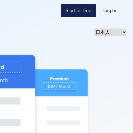
Start for free
Log In