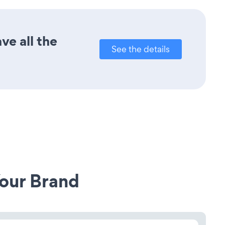
ve all the
See the details
our Brand