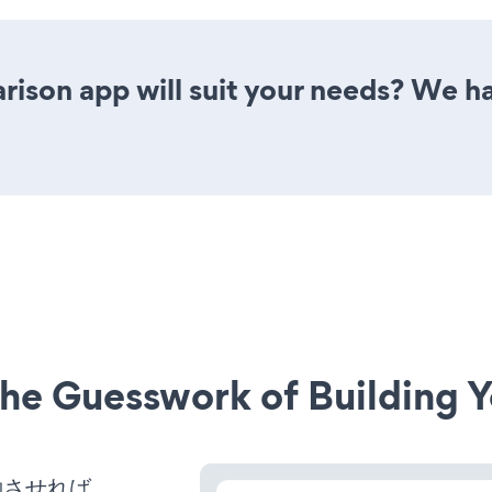
ison app will suit your needs? We ha
he Guesswork of Building Y
を稼働させれば、