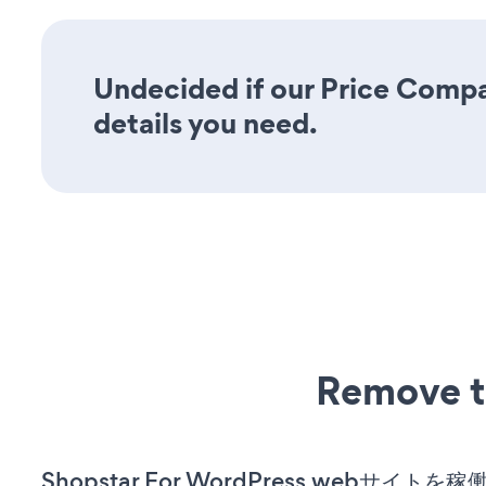
Undecided if our Price Compar
details you need.
Remove t
Shopstar For WordPress webサイト