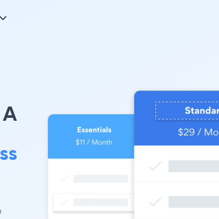
A
ss
。
の