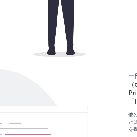
一
（d
P
「i
他の
たはf
を提