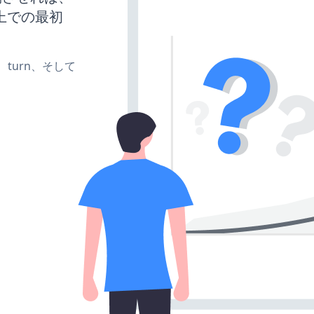
上での最初
te、turn、そして