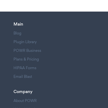
Main
Blog
Plugin Library
POWR Business
Plans & Pricing
HIPAA Forms
Email Blast
Company
About POWR