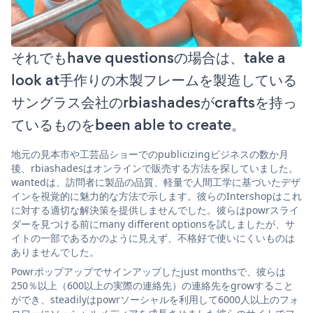
それでもhave questionsの場合は、take a
look at手作りの木製フレームを製造している
サングラス会社のrbiashadesがcraftsを持っ
ているものをbeen able to create。
地元の見本市や工芸品ショーでのpublicizingビジネスの数か月
後、rbiashadesはオンラインで販売する方法を探していました。
wantedは、訪問者に製品の品質、軽量で人間工学に基づいたデザ
インを視覚的に魅力的な方法で示します。彼らのIntershopはこれ
に対する適切な解決策を提供しませんでした。彼らはpowrスライ
ダーを見つける前にmany different optionsを試しましたが、サ
イトの一部であるかのように見えず、不格好で使いにくいものは
ありませんでした。
Powrポップアップでサインアップしたjust monthsで、彼らは
250％以上（600以上の実際の連絡先）の連絡先をgrowすること
ができ、steadilyはpowrソーシャルを利用して6000人以上のフォ