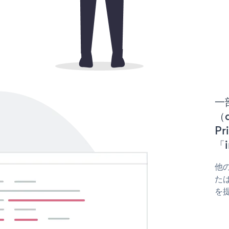
一
（d
P
「i
他の
たは
を提