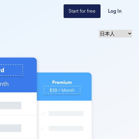
Start for free
Log In