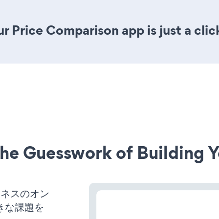
r Price Comparison app is just a clic
he Guesswork of Building Y
ビジネスのオン
きな課題を