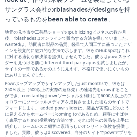
サングラス会社のrbiashadesがdesignsを持
っているものをbeen able to create。
地元の見本市や工芸品ショーでのpublicizingビジネスの数か月
後、rbiashadesはオンラインで販売する方法を探していました。
wantedは、訪問者に製品の品質、軽量で人間工学に基づいたデザ
インを視覚的に魅力的な方法で示します。彼らのHubSpotはこれ
に対する適切な解決策を提供しませんでした。彼らはpowrスライ
ダーを見つける前にdifferent third-party appsを試しましたが、
サイトの一部であるかのように見えず、不格好で使いにくいもの
はありませんでした。
Powrポップアップでサインアップしたjust monthsで、彼らは
250％以上（600以上の実際の連絡先）の連絡先をgrowすること
ができ、constantlyはpowrソーシャルを利用して6000人以上のフ
ォロワーにソーシャルメディアを成長させました彼らのサイトで
フィードします。 added powr sliderは、製品が実際にどのよう
に見えるかをホームページcoming toであるため、顧客にすばや
く表示するための視覚的な方法です。それは彼らの製品を上手に
紹介し、シームレスに顧客に素晴らしいオンサイト体験を提供し
ました。実際、彼らはdiscovered、自分のサイトでpowrアプリを