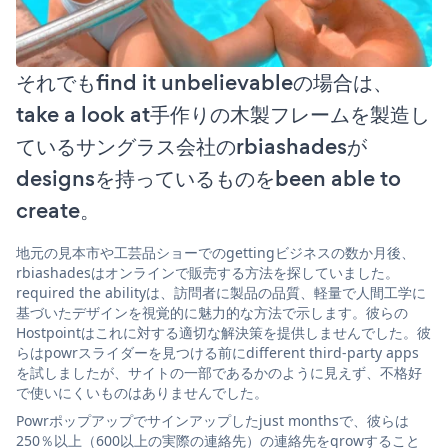
それでもfind it unbelievableの場合は、
take a look at手作りの木製フレームを製造し
ているサングラス会社のrbiashadesが
designsを持っているものをbeen able to
create。
地元の見本市や工芸品ショーでのgettingビジネスの数か月後、
rbiashadesはオンラインで販売する方法を探していました。
required the abilityは、訪問者に製品の品質、軽量で人間工学に
基づいたデザインを視覚的に魅力的な方法で示します。彼らの
Hostpointはこれに対する適切な解決策を提供しませんでした。彼
らはpowrスライダーを見つける前にdifferent third-party apps
を試しましたが、サイトの一部であるかのように見えず、不格好
で使いにくいものはありませんでした。
Powrポップアップでサインアップしたjust monthsで、彼らは
250％以上（600以上の実際の連絡先）の連絡先をgrowすること