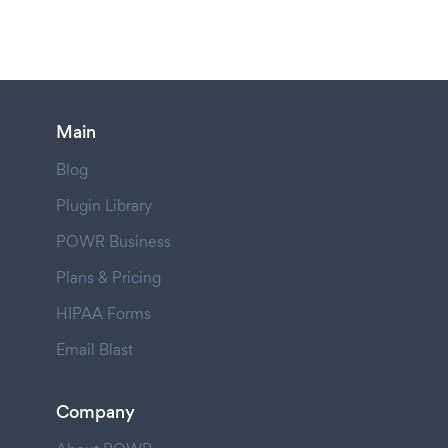
Main
Blog
Plugin Library
POWR Business
Plans & Pricing
HIPAA Forms
Email Blast
Company