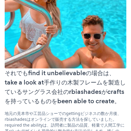
それでもfind it unbelievableの場合は、
take a look at手作りの木製フレームを製造し
ているサングラス会社のrbiashadesがcrafts
を持っているものをbeen able to create。
地元の見本市や工芸品ショーでのgettingビジネスの数か月後、
rbiashadesはオンラインで販売する方法を探していました。
required the abilityは、訪問者に製品の品質、軽量で人間工学に
基づいたデザインを視覚的に魅力的な方法で示します。彼らの