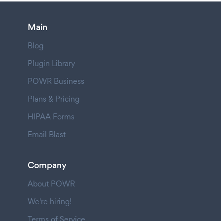
Main
Blog
Plugin Library
POWR Business
Plans & Pricing
HIPAA Forms
Email Blast
Company
About POWR
We're hiring!
Terms of Service