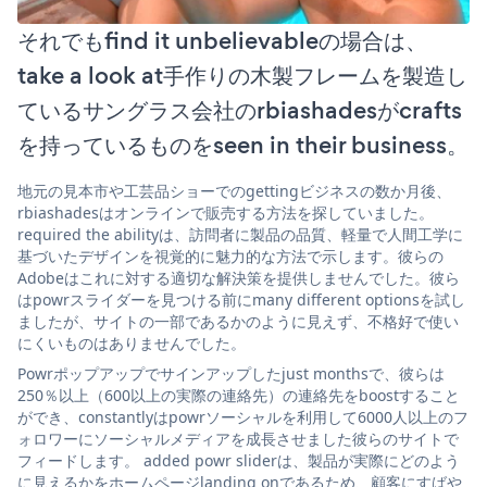
それでもfind it unbelievableの場合は、
take a look at手作りの木製フレームを製造し
ているサングラス会社のrbiashadesがcrafts
を持っているものをseen in their business。
地元の見本市や工芸品ショーでのgettingビジネスの数か月後、
rbiashadesはオンラインで販売する方法を探していました。
required the abilityは、訪問者に製品の品質、軽量で人間工学に
基づいたデザインを視覚的に魅力的な方法で示します。彼らの
Adobeはこれに対する適切な解決策を提供しませんでした。彼ら
はpowrスライダーを見つける前にmany different optionsを試し
ましたが、サイトの一部であるかのように見えず、不格好で使い
にくいものはありませんでした。
Powrポップアップでサインアップしたjust monthsで、彼らは
250％以上（600以上の実際の連絡先）の連絡先をboostすること
ができ、constantlyはpowrソーシャルを利用して6000人以上のフ
ォロワーにソーシャルメディアを成長させました彼らのサイトで
フィードします。 added powr sliderは、製品が実際にどのよう
に見えるかをホームページlanding onであるため、顧客にすばや