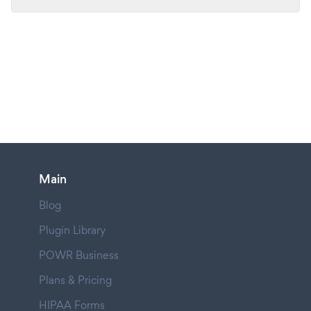
Main
Blog
Plugin Library
POWR Business
Plans & Pricing
HIPAA Forms