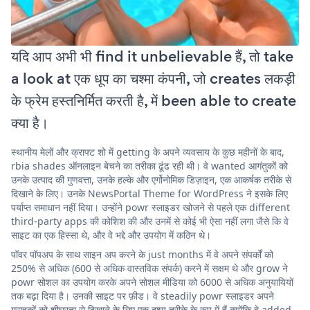
यदि आप अभी भी find it unbelievable हैं, तो take
a look at एक धूप का चश्मा कंपनी, जो creates लकड़ी
के फ्रेम हस्तनिर्मित करती है, में been able to create
क्या है।
स्थानीय मेलों और क्राफ्ट शो में getting के अपने व्यवसाय के कुछ महीनों के बाद,
rbia shades ऑनलाइन बेचने का तरीका ढूंढ रही थी। वे wanted आगंतुकों को
उनके उत्पाद की गुणवत्ता, उनके हल्के और एर्गोनोमिक डिज़ाइन, एक आकर्षक तरीके से
दिखाने के लिए। उनके NewsPortal Theme for WordPress ने इसके लिए
पर्याप्त समाधान नहीं दिया। उन्होंने powr स्लाइडर खोजने से पहले एक different
third-party apps की कोशिश की और उनमें से कोई भी ऐसा नहीं लगा जैसे कि वे
साइट का एक हिस्सा थे, और वे भद्दे और उपयोग में कठिन थे।
पॉवर पॉपअप के साथ साइन अप करने के just months में वे अपने संपर्कों को
250% से अधिक (600 से अधिक वास्तविक संपर्क) करने में सक्षम थे और grow ने
powr सोशल का उपयोग करके अपने सोशल मीडिया को 6000 से अधिक अनुयायियों
तक बढ़ा दिया है। उनकी साइट पर फ़ीड। वे steadily powr स्लाइडर अपने
ग्राहकों को शीघ्रता से दिखाने के लिए एक दृश्य तरीके के रूप में हैं क्योंकि वे added