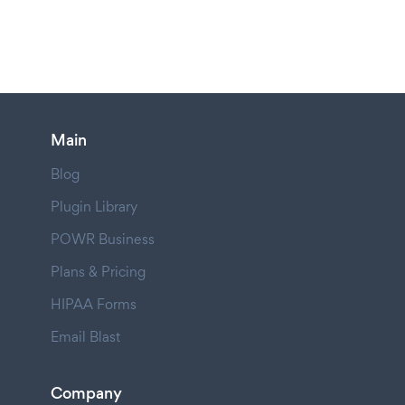
Main
Blog
Plugin Library
POWR Business
Plans & Pricing
HIPAA Forms
Email Blast
Company