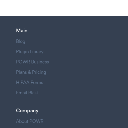
Main
Blog
Plugin Library
POWR Business
Plans & Pricing
HIPAA Forms
Email Blast
Company
About POWR