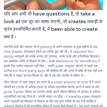
यदि आप अभी भी have questions हैं, तो take a
look at एक धूप का चश्मा कंपनी, जो creates लकड़ी के
फ्रेम हस्तनिर्मित करती है, में been able to create
क्या है।
स्थानीय मेलों और क्राफ्ट शो में getting के अपने व्यवसाय के कुछ महीनों के बाद,
rbia shades ऑनलाइन बेचने का तरीका ढूंढ रही थी। वे required the
ability आगंतुकों को उनके उत्पाद की गुणवत्ता, उनके हल्के और एर्गोनोमिक डिज़ाइन,
एक आकर्षक तरीके से दिखाने के लिए। उनके Mesmerize for WordPress ने
इसके लिए पर्याप्त समाधान नहीं दिया। उन्होंने powr स्लाइडर खोजने से पहले एक
different third-party apps की कोशिश की और उनमें से कोई भी ऐसा नहीं लगा
जैसे कि वे साइट का एक हिस्सा थे, और वे भद्दे और उपयोग में कठिन थे।
पॉवर पॉपअप के साथ साइन अप करने के a small amount of time में वे अपने
संपर्कों को 250% से अधिक (600 से अधिक वास्तविक संपर्क) करने में सक्षम थे और
grow ने powr सोशल का उपयोग करके अपने सोशल मीडिया को 6000 से अधिक
अनुयायियों तक बढ़ा दिया है। उनकी साइट पर फ़ीड। वे steadily powr स्लाइडर
अपने ग्राहकों को शीघ्रता से दिखाने के लिए एक दृश्य तरीके के रूप में हैं क्योंकि वे
added होमपेज हैं कि वास्तविक जीवन में उत्पाद कैसे दिखते हैं। यह अपने उत्पादों को