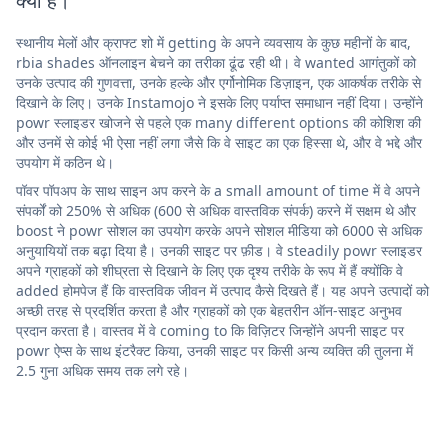
क्या है।
स्थानीय मेलों और क्राफ्ट शो में getting के अपने व्यवसाय के कुछ महीनों के बाद,
rbia shades ऑनलाइन बेचने का तरीका ढूंढ रही थी। वे wanted आगंतुकों को
उनके उत्पाद की गुणवत्ता, उनके हल्के और एर्गोनोमिक डिज़ाइन, एक आकर्षक तरीके से
दिखाने के लिए। उनके Instamojo ने इसके लिए पर्याप्त समाधान नहीं दिया। उन्होंने
powr स्लाइडर खोजने से पहले एक many different options की कोशिश की
और उनमें से कोई भी ऐसा नहीं लगा जैसे कि वे साइट का एक हिस्सा थे, और वे भद्दे और
उपयोग में कठिन थे।
पॉवर पॉपअप के साथ साइन अप करने के a small amount of time में वे अपने
संपर्कों को 250% से अधिक (600 से अधिक वास्तविक संपर्क) करने में सक्षम थे और
boost ने powr सोशल का उपयोग करके अपने सोशल मीडिया को 6000 से अधिक
अनुयायियों तक बढ़ा दिया है। उनकी साइट पर फ़ीड। वे steadily powr स्लाइडर
अपने ग्राहकों को शीघ्रता से दिखाने के लिए एक दृश्य तरीके के रूप में हैं क्योंकि वे
added होमपेज हैं कि वास्तविक जीवन में उत्पाद कैसे दिखते हैं। यह अपने उत्पादों को
अच्छी तरह से प्रदर्शित करता है और ग्राहकों को एक बेहतरीन ऑन-साइट अनुभव
प्रदान करता है। वास्तव में वे coming to कि विज़िटर जिन्होंने अपनी साइट पर
powr ऐप्स के साथ इंटरैक्ट किया, उनकी साइट पर किसी अन्य व्यक्ति की तुलना में
2.5 गुना अधिक समय तक लगे रहे।