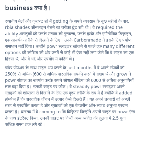
business क्या है।
स्थानीय मेलों और क्राफ्ट शो में getting के अपने व्यवसाय के कुछ महीनों के बाद,
rbia shades ऑनलाइन बेचने का तरीका ढूंढ रही थी। वे required the
ability आगंतुकों को उनके उत्पाद की गुणवत्ता, उनके हल्के और एर्गोनोमिक डिज़ाइन,
एक आकर्षक तरीके से दिखाने के लिए। उनके Carbonmade ने इसके लिए पर्याप्त
समाधान नहीं दिया। उन्होंने powr स्लाइडर खोजने से पहले एक many different
options की कोशिश की और उनमें से कोई भी ऐसा नहीं लगा जैसे कि वे साइट का एक
हिस्सा थे, और वे भद्दे और उपयोग में कठिन थे।
पॉवर पॉपअप के साथ साइन अप करने के just months में वे अपने संपर्कों को
250% से अधिक (600 से अधिक वास्तविक संपर्क) करने में सक्षम थे और grow ने
powr सोशल का उपयोग करके अपने सोशल मीडिया को 6000 से अधिक अनुयायियों
तक बढ़ा दिया है। उनकी साइट पर फ़ीड। वे steadily powr स्लाइडर अपने
ग्राहकों को शीघ्रता से दिखाने के लिए एक दृश्य तरीके के रूप में हैं क्योंकि वे added
होमपेज हैं कि वास्तविक जीवन में उत्पाद कैसे दिखते हैं। यह अपने उत्पादों को अच्छी
तरह से प्रदर्शित करता है और ग्राहकों को एक बेहतरीन ऑन-साइट अनुभव प्रदान
करता है। वास्तव में वे coming to कि विज़िटर जिन्होंने अपनी साइट पर powr ऐप्स
के साथ इंटरैक्ट किया, उनकी साइट पर किसी अन्य व्यक्ति की तुलना में 2.5 गुना
अधिक समय तक लगे रहे।