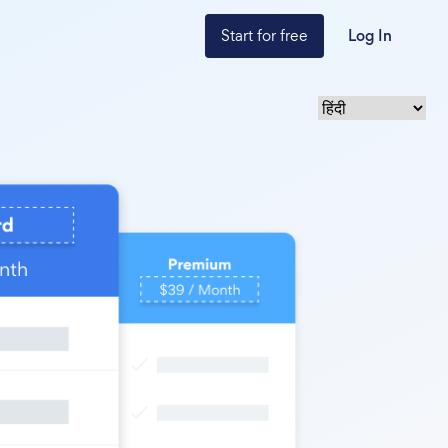
Start for free
Log In