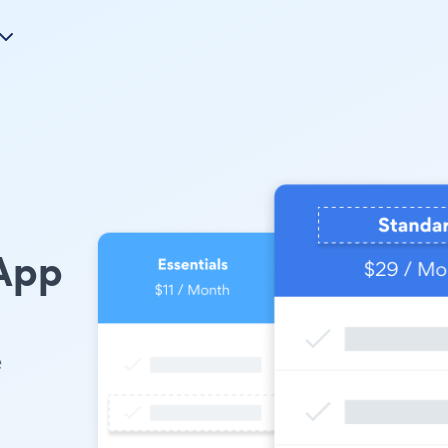
App
e