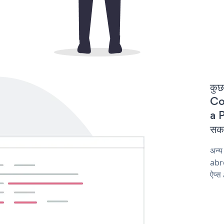
कुछ
Com
a P
सकत
अन्
abro
ऐप्स