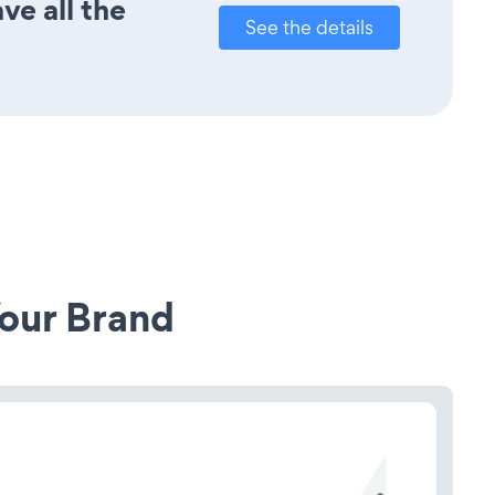
ve all the
See the details
our Brand