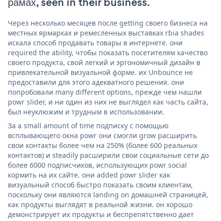
рамах, seen in their business.
Через несколько месяцев после getting своего бизнеса на
местных ярмарках и ремесленных выставках rbia shades
искала способ продавать товары в интернете. они
required the ability, чтобы показать посетителям качество
своего продукта, свой легкий и эргономичный дизайн в
привлекательной визуальной форме. их Unbounce не
предоставили для этого адекватного решения. они
попробовали many different options, прежде чем нашли
powr slider, и ни один из них не выглядел как часть сайта,
был неуклюжим и трудным в использовании.
За a small amount of time подписку с помощью
всплывающего окна powr они смогли grow расширить
свои контакты более чем на 250% (более 600 реальных
контактов) и steadily расширили свои социальные сети до
более 6000 подписчиков, использующих powr social
кормить на их сайте. они added powr slider как
визуальный способ быстро показать своим клиентам,
поскольку они являются landing on домашней страницей,
как продукты выглядят в реальной жизни. он хорошо
демонстрирует их продукты и беспрепятственно дает