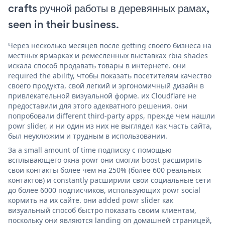
crafts ручной работы в деревянных рамах,
seen in their business.
Через несколько месяцев после getting своего бизнеса на
местных ярмарках и ремесленных выставках rbia shades
искала способ продавать товары в интернете. они
required the ability, чтобы показать посетителям качество
своего продукта, свой легкий и эргономичный дизайн в
привлекательной визуальной форме. их Cloudflare не
предоставили для этого адекватного решения. они
попробовали different third-party apps, прежде чем нашли
powr slider, и ни один из них не выглядел как часть сайта,
был неуклюжим и трудным в использовании.
За a small amount of time подписку с помощью
всплывающего окна powr они смогли boost расширить
свои контакты более чем на 250% (более 600 реальных
контактов) и constantly расширили свои социальные сети
до более 6000 подписчиков, использующих powr social
кормить на их сайте. они added powr slider как
визуальный способ быстро показать своим клиентам,
поскольку они являются landing on домашней страницей,