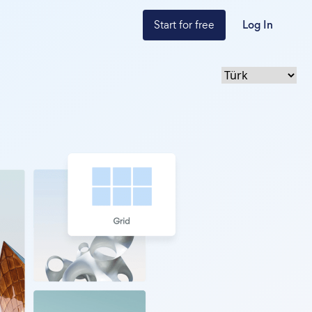
Start for free
Log In