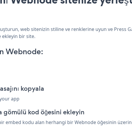
şturun, web sitenizin stiline ve renklerine uyun ve Press G
ekleyin bir site.
 on Webnode:
asajını kopyala
 your app
 gömülü kod öğesini ekleyin
bir embed kodu alan herhangi bir Webnode öğesinin üzerine y