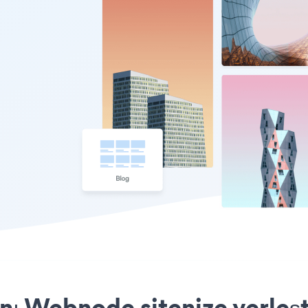
nı Webnode sitenize yerleş