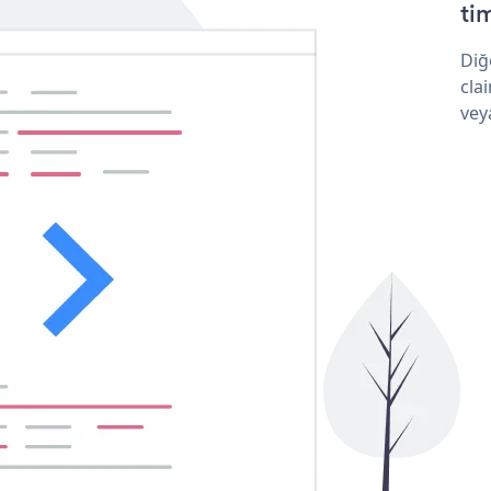
tim
Diğ
cla
vey