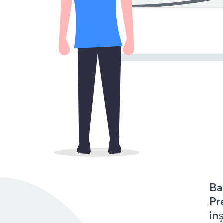
Ba
Pr
in