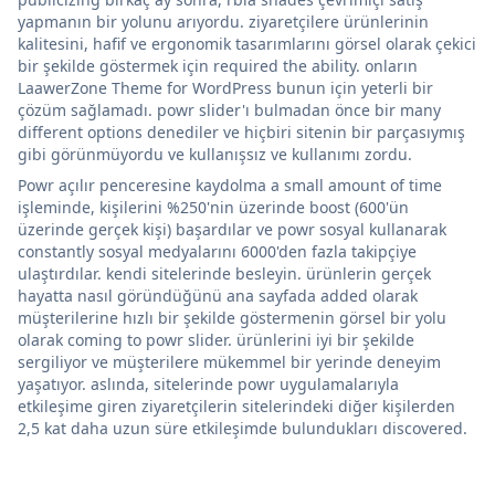
yapmanın bir yolunu arıyordu. ziyaretçilere ürünlerinin
kalitesini, hafif ve ergonomik tasarımlarını görsel olarak çekici
bir şekilde göstermek için required the ability. onların
LaawerZone Theme for WordPress bunun için yeterli bir
çözüm sağlamadı. powr slider'ı bulmadan önce bir many
different options denediler ve hiçbiri sitenin bir parçasıymış
gibi görünmüyordu ve kullanışsız ve kullanımı zordu.
Powr açılır penceresine kaydolma a small amount of time
işleminde, kişilerini %250'nin üzerinde boost (600'ün
üzerinde gerçek kişi) başardılar ve powr sosyal kullanarak
constantly sosyal medyalarını 6000'den fazla takipçiye
ulaştırdılar. kendi sitelerinde besleyin. ürünlerin gerçek
hayatta nasıl göründüğünü ana sayfada added olarak
müşterilerine hızlı bir şekilde göstermenin görsel bir yolu
olarak coming to powr slider. ürünlerini iyi bir şekilde
sergiliyor ve müşterilere mükemmel bir yerinde deneyim
yaşatıyor. aslında, sitelerinde powr uygulamalarıyla
etkileşime giren ziyaretçilerin sitelerindeki diğer kişilerden
2,5 kat daha uzun süre etkileşimde bulundukları discovered.