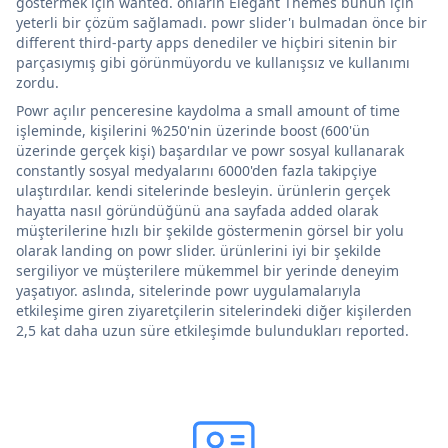
göstermek için wanted. onların Elegant Themes bunun için
yeterli bir çözüm sağlamadı. powr slider'ı bulmadan önce bir
different third-party apps denediler ve hiçbiri sitenin bir
parçasıymış gibi görünmüyordu ve kullanışsız ve kullanımı
zordu.
Powr açılır penceresine kaydolma a small amount of time
işleminde, kişilerini %250'nin üzerinde boost (600'ün
üzerinde gerçek kişi) başardılar ve powr sosyal kullanarak
constantly sosyal medyalarını 6000'den fazla takipçiye
ulaştırdılar. kendi sitelerinde besleyin. ürünlerin gerçek
hayatta nasıl göründüğünü ana sayfada added olarak
müşterilerine hızlı bir şekilde göstermenin görsel bir yolu
olarak landing on powr slider. ürünlerini iyi bir şekilde
sergiliyor ve müşterilere mükemmel bir yerinde deneyim
yaşatıyor. aslında, sitelerinde powr uygulamalarıyla
etkileşime giren ziyaretçilerin sitelerindeki diğer kişilerden
2,5 kat daha uzun süre etkileşimde bulundukları reported.