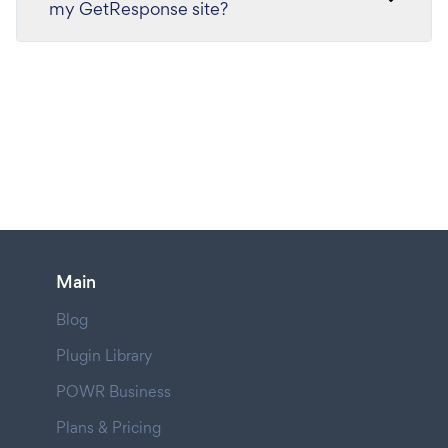
my GetResponse site?
Main
Blog
Plugin Library
POWR Business
Plans & Pricing