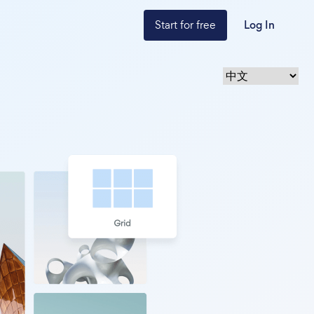
Start for free
Log In