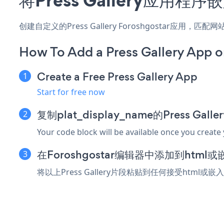
创建自定义的Press Gallery Foroshgostar应用
How To Add a Press Gallery App o
Create a Free Press Gallery App
Start for free now
复制plat_display_name的Press Gal
Your code block will be available once you create
在Foroshgostar编辑器中添加到html
将以上Press Gallery片段粘贴到任何接受html或嵌