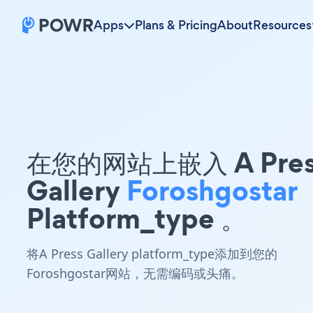
Apps
Plans & Pricing
About
Resources
在您的网站上嵌入 A Pres
Gallery
Foroshgostar
Platform_type 。
将A Press Gallery platform_type添加到您的
Foroshgostar网站，无需编码或头痛。