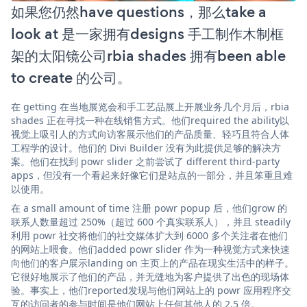
如果您仍然have questions，那么take a
look at 是一家拥有designs 手工制作木制框
架的太阳镜公司rbia shades 拥有been able
to create 的公司。
在 getting 在当地展览会和手工艺品展上开展业务几个月后，rbia
shades 正在寻找一种在线销售方式。他们required the ability以
视觉上吸引人的方式向访客展示他们的产品质量、轻巧且符合人体
工程学的设计。他们的 Divi Builder 没有为此提供足够的解决方
案。他们在找到 powr slider 之前尝试了 different third-party
apps，但没有一个看起来好像它们是站点的一部分，并且笨重且难
以使用。
在 a small amount of time 注册 powr popup 后，他们grow 的
联系人数量超过 250%（超过 600 个真实联系人），并且 steadily
利用 powr 社交将他们的社交媒体扩大到 6000 多个关注者在他们
的网站上喂食。他们added powr slider 作为一种视觉方式来快速
向他们的客户展示landing on 主页上的产品在现实生活中的样子。
它很好地展示了他们的产品，并无缝地为客户提供了出色的现场体
验。事实上，他们reported发现与他们网站上的 powr 应用程序交
互的访问者的参与时间是他们网站上任何其他人的 2.5 倍。