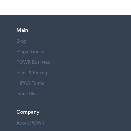
Main
Blog
Plugin Library
POWR Business
Plans & Pricing
HIPAA Forms
Email Blast
Company
About POWR