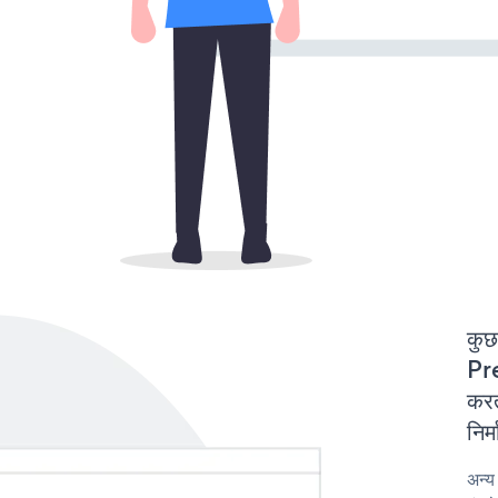
कुछ
Pr
करत
निर
अन्