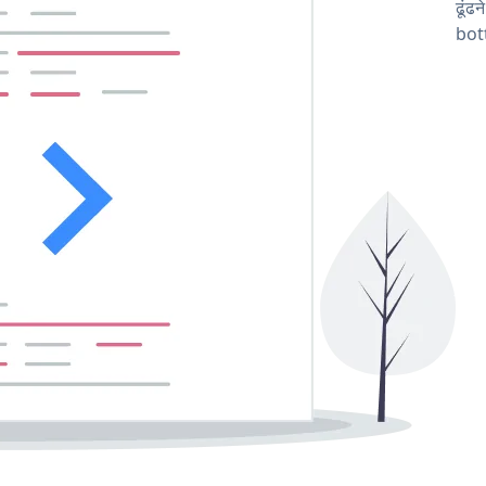
ढूंढ
bot