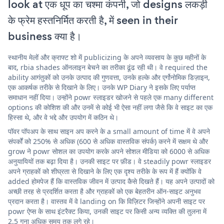
look at एक धूप का चश्मा कंपनी, जो designs लकड़ी
के फ्रेम हस्तनिर्मित करती है, में seen in their
business क्या है।
स्थानीय मेलों और क्राफ्ट शो में publicizing के अपने व्यवसाय के कुछ महीनों के
बाद, rbia shades ऑनलाइन बेचने का तरीका ढूंढ रही थी। वे required the
ability आगंतुकों को उनके उत्पाद की गुणवत्ता, उनके हल्के और एर्गोनोमिक डिज़ाइन,
एक आकर्षक तरीके से दिखाने के लिए। उनके WP Diary ने इसके लिए पर्याप्त
समाधान नहीं दिया। उन्होंने powr स्लाइडर खोजने से पहले एक many different
options की कोशिश की और उनमें से कोई भी ऐसा नहीं लगा जैसे कि वे साइट का एक
हिस्सा थे, और वे भद्दे और उपयोग में कठिन थे।
पॉवर पॉपअप के साथ साइन अप करने के a small amount of time में वे अपने
संपर्कों को 250% से अधिक (600 से अधिक वास्तविक संपर्क) करने में सक्षम थे और
grow ने powr सोशल का उपयोग करके अपने सोशल मीडिया को 6000 से अधिक
अनुयायियों तक बढ़ा दिया है। उनकी साइट पर फ़ीड। वे steadily powr स्लाइडर
अपने ग्राहकों को शीघ्रता से दिखाने के लिए एक दृश्य तरीके के रूप में हैं क्योंकि वे
added होमपेज हैं कि वास्तविक जीवन में उत्पाद कैसे दिखते हैं। यह अपने उत्पादों को
अच्छी तरह से प्रदर्शित करता है और ग्राहकों को एक बेहतरीन ऑन-साइट अनुभव
प्रदान करता है। वास्तव में वे landing on कि विज़िटर जिन्होंने अपनी साइट पर
powr ऐप्स के साथ इंटरैक्ट किया, उनकी साइट पर किसी अन्य व्यक्ति की तुलना में
2.5 गुना अधिक समय तक लगे रहे।